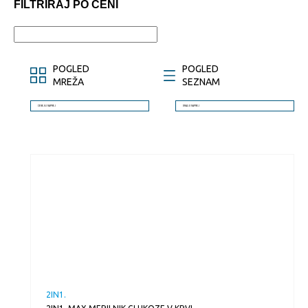
FILTRIRAJ PO CENI
POGLED
POGLED
MREŽA
SEZNAM
CENEJŠI NAPREJ
DRAŽJI NAPREJ
2IN1.