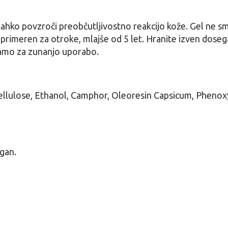
hko povzroči preobčutljivostno reakcijo kože. Gel ne sme 
i primeren za otroke, mlajše od 5 let. Hranite izven dose
 Samo za zunanjo uporabo.
ellulose, Ethanol, Camphor, Oleoresin Capsicum, Pheno
rgan.