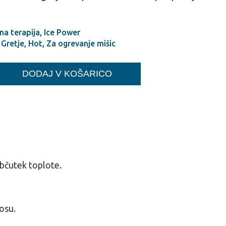
na terapija
,
Ice Power
,
Gretje
,
Hot
,
Za ogrevanje mišic
DODAJ V KOŠARICO
občutek toplote.
nosu.