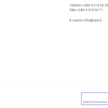
Telefon +386 4 574 50 7
Faks +386 4 574 50 71
E-naslov: info@vpd.si
Spletna povezava 