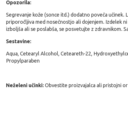
Opozorila:
Segrevanje kože (sonce itd.) dodatno poveča učinek. La
priporočljiva med nosečnostjo ali dojenjem. Izdelek n
izboljša ali se poslabša, se posvetujte z zdravnikom.
Sestavine:
Aqua, Cetearyl Alcohol, Ceteareth-22, Hydroxyethylc
Propylparaben
Neželeni učinki:
Obvestite proizvajalca ali pristojni o