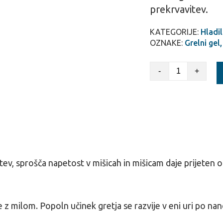
prekrvavitev.
KATEGORIJE:
Hladil
OZNAKE:
Grelni gel
-
+
ev, sprošča napetost v mišicah in mišicam daje prijeten 
e z milom. Popoln učinek gretja se razvije v eni uri po na