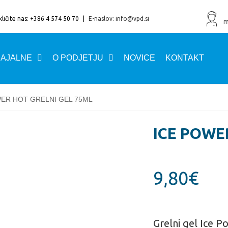
ličite nas: +386 4 574 50 70
|
E-naslov: info@vpd.si
m
AJALNE
O PODJETJU
NOVICE
KONTAKT
WER HOT GRELNI GEL 75ML
ICE POWE
9,80
€
Grelni gel Ice P