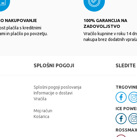
NO NAKUPOVANJE
100% GARANCIJA NA
ZADOVOLJSTVO
st plačila s kreditnimi
ami in plačilo po povzetju.
Vračilo kupnine v roku 14 dn
nakupa brez dodatnih vpraša
SPLOŠNI POGOJI
SLEDITE
Splošni pogoji poslovanja
TRGOVIN
Informacije o dostavi
Vračila
ICE POWE
Moj račun
Košarica
ROSSMA