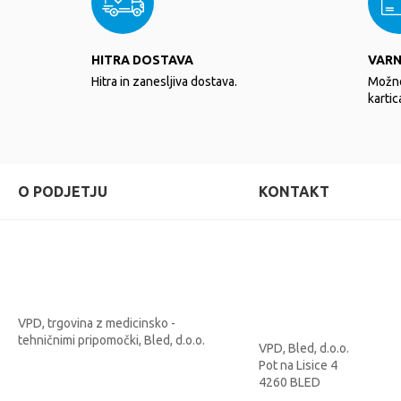
HITRA DOSTAVA
VAR
Hitra in zanesljiva dostava.
Možno
kartic
O PODJETJU
KONTAKT
VPD, trgovina z medicinsko -
tehničnimi pripomočki, Bled, d.o.o.
VPD, Bled, d.o.o.
Pot na Lisice 4
4260 BLED